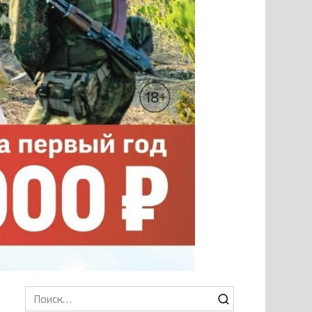
Search
for: