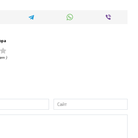
ора
ет )
Сайт