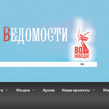
ти
Медиа
Архив
Наши проекты
Ма