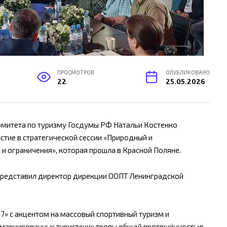
ПРОСМОТРОВ
ОПУБЛИКОВАНО
22
25.05.2026
омитета по туризму Госдумы РФ Натальи Костенко
стие в стратегической сессии «Природный и
и ограничения», которая прошла в Красной Поляне.
 представил директор дирекции ООПТ Ленинградской
7» с акцентом на массовый спортивный туризм и
3 маркированных туристских тропы общей протяжённостью