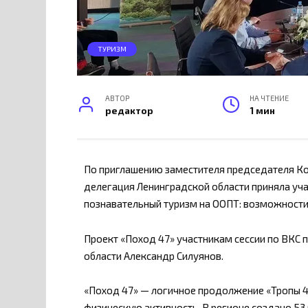
ТУРИЗМ
АВТОР
НА ЧТЕНИЕ
редактор
1 мин
По приглашению заместителя председателя К
делегация Ленинградской области приняла уча
познавательный туризм на ООПТ: возможности 
Проект «Поход 47» участникам сессии по ВКС
области Александр Силуянов.
«Поход 47» — логичное продолжение «Тропы 4
физическую активность. В регионе создано 5