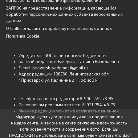
Согласие на использование фотоизображений
ЗАПРОС на предоставление информации, касающейся
обработки персональных данных субъекта персональных
данных
ОТЗЫВ согласия на обработку персональных данных
Политика Cookie
Учредитель: ООО «Приозерские Ведомости»
Главный редактор: Чумерина Татьяна Николаевна
E-mail:
priozersk-vedomosti@mail.ru
Адрес редакции: 188760, Ленинградская обл,
г.Приозерск, ул. Калинина д.11, офис 314
Телефон главного редактора: 8-906-226-78-85
По вопросам рекламы в газете: 8-921-754-46-73
Мнение редакции может не совпадать с мнением
Мы используем куки для наилучшего представления
авторов.
нашего сайта. А так же на сайте отключена возможность
16+
копирования текста и сохранения фото. Если Вы
ПРОДОЛЖИТЕ использовать сайт, мы будем считать что Вас