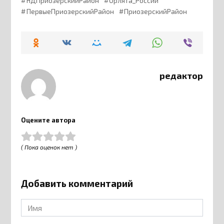
НДПриозерскийРайон
Орлята_России
ПервыеПриозерскийРайон
ПриозерскийРайон
редактор
Оцените автора
( Пока оценок нет )
Добавить комментарий
Имя
*