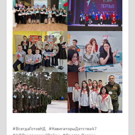
ВсегдаГотовНД
НавигаторыДетства47