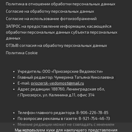
Политика в отношении обработки персональных данных
Согласие на обработку персональных данных
Согласие на использование фотоизображений
ЗАПРОС на предоставление информации, касающейся
обработки персональных данных субъекта персональных
данных
ОТЗЫВ согласия на обработку персональных данных
Политика Cookie
Учредитель: ООО «Приозерские Ведомости»
Главный редактор: Чумерина Татьяна Николаевна
E-mail:
priozersk-vedomosti@mail.ru
Адрес редакции: 188760, Ленинградская обл,
г.Приозерск, ул. Калинина д.11, офис 314
Телефон главного редактора: 8-906-226-78-85
По вопросам рекламы в газете: 8-921-754-46-73
Мнение редакции может не совпадать с мнением
Мы используем куки для наилучшего представления
авторов.