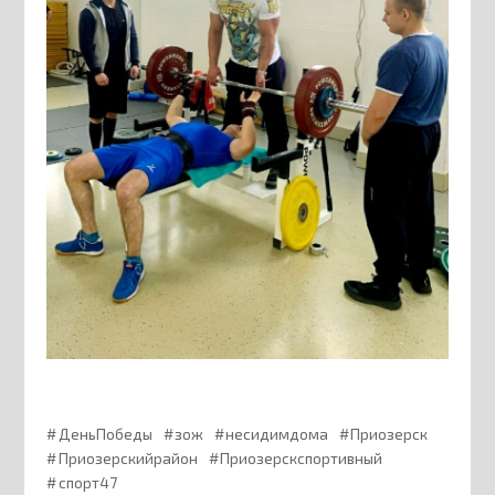
ДеньПобеды
зож
несидимдома
Приозерск
Приозерскийрайон
Приозерскспортивный
спорт47