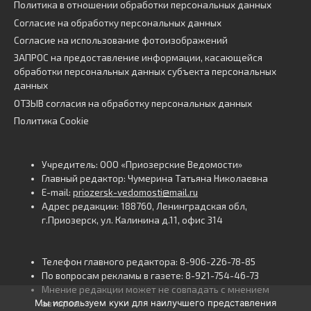
Политика в отношении обработки персональных данных
Согласие на обработку персональных данных
Согласие на использование фотоизображений
ЗАПРОС на предоставление информации, касающейся
обработки персональных данных субъекта персональных
данных
ОТЗЫВ согласия на обработку персональных данных
Политика Cookie
Учредитель: ООО «Приозерские Ведомости»
Главный редактор: Чумерина Татьяна Николаевна
E-mail:
priozersk-vedomosti@mail.ru
Адрес редакции: 188760, Ленинградская обл,
г.Приозерск, ул. Калинина д.11, офис 314
Телефон главного редактора: 8-906-226-78-85
По вопросам рекламы в газете: 8-921-754-46-73
Мнение редакции может не совпадать с мнением
Мы используем куки для наилучшего представления
авторов.