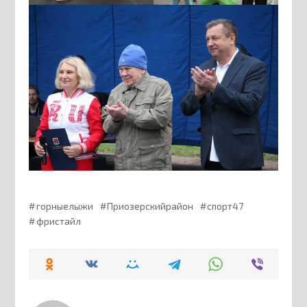
горныелыжи
Приозерскийрайон
спорт47
фристайл