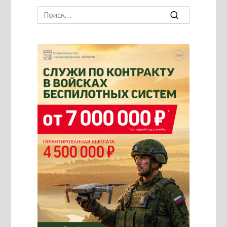
Search
for: