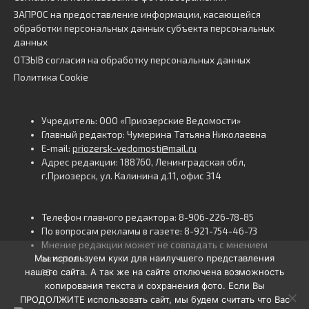
ЗАПРОС на предоставление информации, касающейся
обработки персональных данных субъекта персональных
данных
ОТЗЫВ согласия на обработку персональных данных
Политика Cookie
Учредитель: ООО «Приозерские Ведомости»
Главный редактор: Чумерина Татьяна Николаевна
E-mail:
priozersk-vedomosti@mail.ru
Адрес редакции: 188760, Ленинградская обл,
г.Приозерск, ул. Калинина д.11, офис 314
Телефон главного редактора: 8-906-226-78-85
По вопросам рекламы в газете: 8-921-754-46-73
Мнение редакции может не совпадать с мнением
Мы используем куки для наилучшего представления
авторов.
нашего сайта. А так же на сайте отключена возможность
16+
копирования текста и сохранения фото. Если Вы
ПРОДОЛЖИТЕ использовать сайт, мы будем считать что Вас