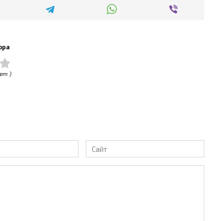
ора
ет )
Сайт