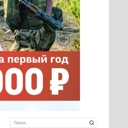
Search
for: