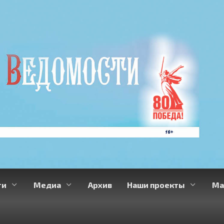
ти
Медиа
Архив
Наши проекты
Ма