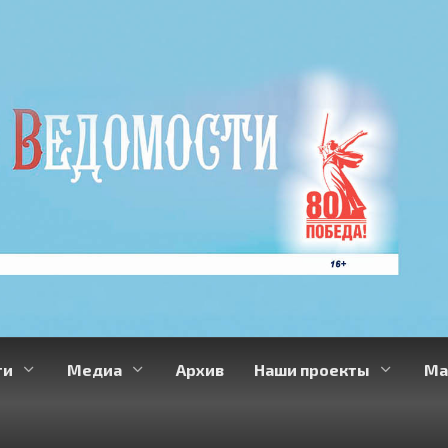
ти
Медиа
Архив
Наши проекты
Ма