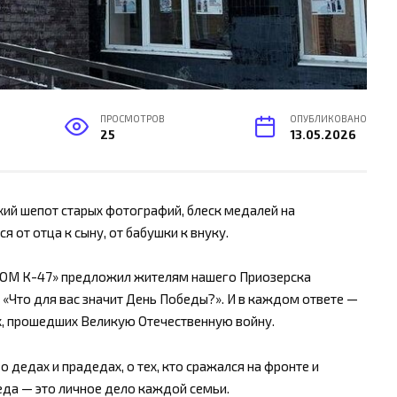
ПРОСМОТРОВ
ОПУБЛИКОВАНО
25
13.05.2026
ихий шепот старых фотографий, блеск медалей на
 от отца к сыну, от бабушки к внуку.
ОМ К-47» предложил жителям нашего Приозерска
: «Что для вас значит День Победы?». И в каждом ответе —
оях, прошедших Великую Отечественную войну.
 дедах и прадедах, о тех, кто сражался на фронте и
еда — это личное дело каждой семьи.