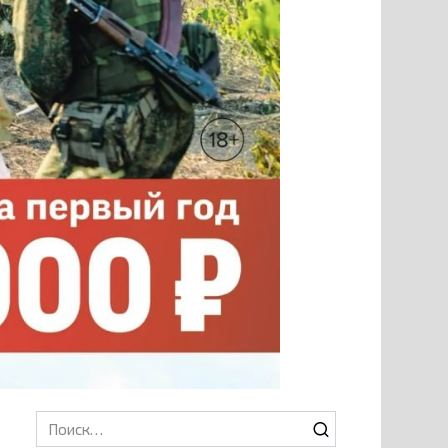
Search
for: