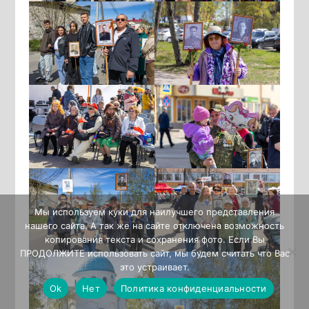
Мы используем куки для наилучшего представления
нашего сайта. А так же на сайте отключена возможность
копирования текста и сохранения фото. Если Вы
ПРОДОЛЖИТЕ использовать сайт, мы будем считать что Вас
это устраивает.
Ok
Нет
Политика конфиденциальности