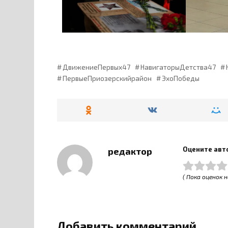
ДвижениеПервых47
НавигаторыДетства47
ПервыеПриозерскийрайон
ЭхоПобеды
Оцените авт
редактор
( Пока оценок н
Добавить комментарий