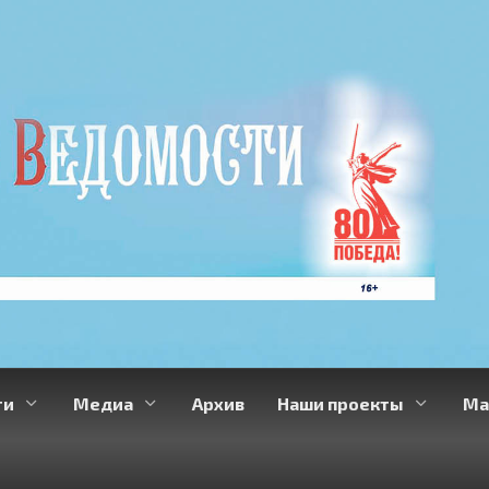
ти
Медиа
Архив
Наши проекты
Ма