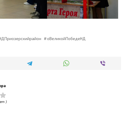
НДПриозерскийрайон
оВеликойПобедеНД
ора
ет )