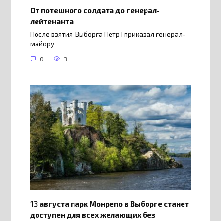
От потешного солдата до генерал-
лейтенанта
После взятия Выборга Петр I приказал генерал-
майору
0
3
13 августа парк Монрепо в Выборге станет
доступен для всех желающих без