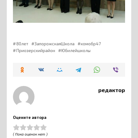
80лет
ЗапорожскаяШкола
комобр47
Приозерскийрайон
Юбилейшколы
редактор
Оцените автора
( Пока оценок нет )