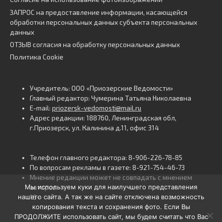
ЗАПРОС на предоставление информации, касающейся
обработки персональных данных субъекта персональных
данных
ОТЗЫВ согласия на обработку персональных данных
Политика Cookie
Учредитель: ООО «Приозерские Ведомости»
Главный редактор: Чумерина Татьяна Николаевна
E-mail:
priozersk-vedomosti@mail.ru
Адрес редакции: 188760, Ленинградская обл,
г.Приозерск, ул. Калинина д.11, офис 314
Телефон главного редактора: 8-906-226-78-85
По вопросам рекламы в газете: 8-921-754-46-73
Мнение редакции может не совпадать с мнением
Мы используем куки для наилучшего представления
авторов.
нашего сайта. А так же на сайте отключена возможность
16+
копирования текста и сохранения фото. Если Вы
ПРОДОЛЖИТЕ использовать сайт, мы будем считать что Вас