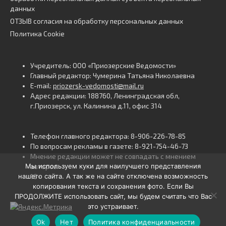
данных
ОТЗЫВ согласия на обработку персональных данных
Политика Cookie
Учредитель: ООО «Приозерские Ведомости»
Главный редактор: Чумерина Татьяна Николаевна
E-mail:
priozersk-vedomosti@mail.ru
Адрес редакции: 188760, Ленинградская обл,
г.Приозерск, ул. Калинина д.11, офис 314
Телефон главного редактора: 8-906-226-78-85
По вопросам рекламы в газете: 8-921-754-46-73
Мнение редакции может не совпадать с мнением
Мы используем куки для наилучшего представления
авторов.
нашего сайта. А так же на сайте отключена возможность
16+
копирования текста и сохранения фото. Если Вы
ПРОДОЛЖИТЕ использовать сайт, мы будем считать что Вас
это устраивает.
Ok
Нет
Политика конфиденциальности