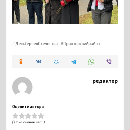
ДеньГероевОтечества
Приозерскийрайон
редактор
Оцените автора
( Пока оценок нет )