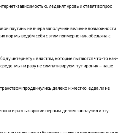
 интернет-зависимостью, леденят кровь и ставят вопрос
овой паутины не вчера заполучили великие возможности
сих пор мы ведём себя с этим примерно как обезьяна с
оду интернету»: властям, которые пытаются что-то как-
среде, мы ни разу не симпатизируем, тут ирония – наше
странством продвинулись далеко и жестко, едва ли не
ных и разных критик первым делом заполучил и эту:
 реальном мире хотим безопасных улиц и предотвращенных