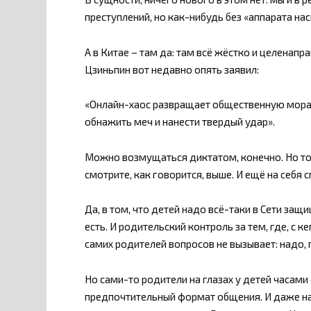
преступлений, но как-нибудь без «аппарата нас
А в Китае – там да: там всё жёстко и целенапр
Цзиньпин вот недавно опять заявил:
«Онлайн-хаос развращает общественную мора
обнажить меч и нанести твердый удар».
Можно возмущаться диктатом, конечно. Но то
смотрите, как говорится, выше. И ещё на себя 
Да, в том, что детей надо всё-таки в Сети защ
есть. И родительский контроль за тем, где, с к
самих родителей вопросов не вызывает: надо, 
Но сами-то родители на глазах у детей часам
предпочтительный формат общения. И даже на