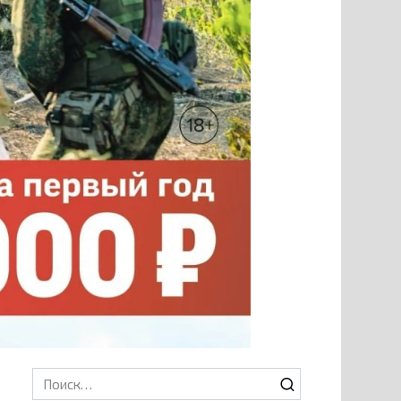
Search
for: