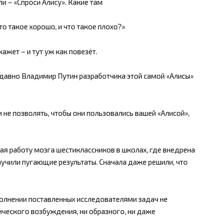
и – «Спроси Алису». Какие там
то такое хорошо, и что такое плохо?»
кажет – и тут уж как повезёт.
недавно Владимир Путин разработчика этой самой «Алисы»
 и не позволять, чтобы они пользовались вашей «Алисой»,
учая работу мозга шестиклассников в школах, где внедрена
учили пугающие результаты. Сначала даже решили, что
полнении поставленных исследователями задач не
ического возбуждения, ни образного, ни даже