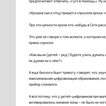
предпочитают отвечать: «Гугл в помощь». Ну ил
«Крошка сын к отцу пришел и спросила кроха: ч
Про эти ценности крохе кто-нибудь в Сети расс
Это уже не говоря о том аспекте, о котором 
прямо спросил:
«Как вы их (детей – ред.) будете учить думать
не думая ни о чём?»
А еще биологи бьют тревогу: говорят, что, из
максимальная цифровизация образования, пол
прибор сломался.
А всё потому, что у детей-цифровиков при вы
активировались никакие зоны – не было ни лог