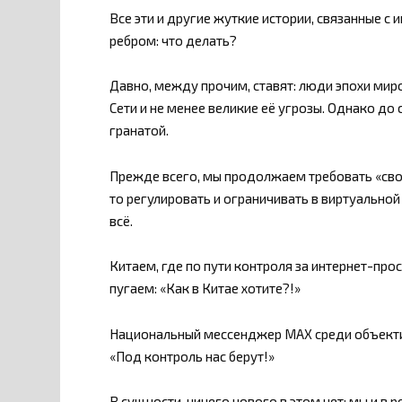
Все эти и другие жуткие истории, связанные с
ребром: что делать?
Давно, между прочим, ставят: люди эпохи мир
Сети и не менее великие её угрозы. Однако до 
гранатой.
Прежде всего, мы продолжаем требовать «своб
то регулировать и ограничивать в виртуальной 
всё.
Китаем, где по пути контроля за интернет-про
пугаем: «Как в Китае хотите?!»
Национальный мессенджер MAX среди объектив
«Под контроль нас берут!»
В сущности, ничего нового в этом нет: мы и в