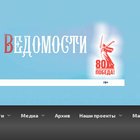
ти
Медиа
Архив
Наши проекты
Ма