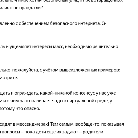
илия», не правда ли?
авленно с обеспечением безопасного интернета. Си
ль и ущемляет интересы масс, необходимо решительно
лько, пожалуйста, с учётом вышеизложенных примеров:
смотрите.
ищать и ограждать, какой-никакой консенсус у нас уже
ем и о чём разговаривает чадо в виртуальной среде, у
потому что опасно.
и сидят в мессенджерах! Тем самым, вообще-то, показывая
 вопросы – пока дети ещё их задают – родители