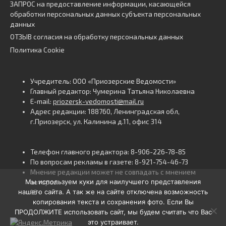
ЗАПРОС на предоставление информации, касающейся
обработки персональных данных субъекта персональных
данных
ОТЗЫВ согласия на обработку персональных данных
Политика Cookie
Учредитель: ООО «Приозерские Ведомости»
Главный редактор: Чумерина Татьяна Николаевна
E-mail:
priozersk-vedomosti@mail.ru
Адрес редакции: 188760, Ленинградская обл,
г.Приозерск, ул. Калинина д.11, офис 314
Телефон главного редактора: 8-906-226-78-85
По вопросам рекламы в газете: 8-921-754-46-73
Мнение редакции может не совпадать с мнением
Мы используем куки для наилучшего представления
авторов.
нашего сайта. А так же на сайте отключена возможность
16+
копирования текста и сохранения фото. Если Вы
ПРОДОЛЖИТЕ использовать сайт, мы будем считать что Вас
это устраивает.