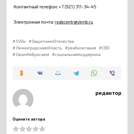
Контактный телефон: +7 (921) 311-34-45
Электронная почта:
reabcentr@vkmb.ru
SVOи
ЗащитникиОтечества
Ленинградскаяобласть
реабилитация
СВО
СвоихНеБросаем
социальнаяподдержка
редактор
Оцените автора