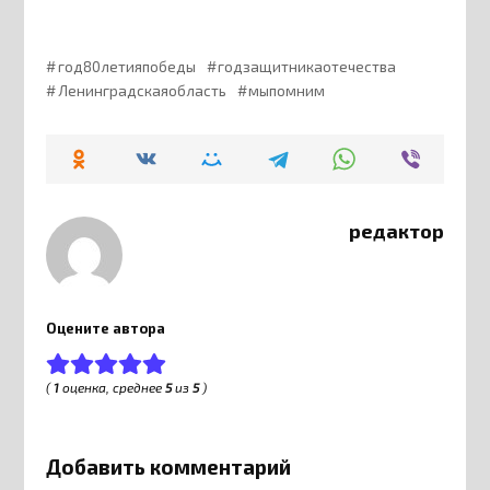
год80летияпобеды
годзащитникаотечества
Ленинградскаяобласть
мыпомним
редактор
Оцените автора
(
1
оценка, среднее
5
из
5
)
Добавить комментарий