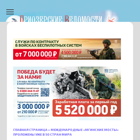
Перейти
к
содержанию
ГЛАВНАЯ СТРАНИЦА
»
МЕЖДУНАРОДНЫЕ «МГИНСКИЕ МОСТЫ»
ПРОЛОЖЕНЫ УЖЕ В 50 СТРАН МИРА