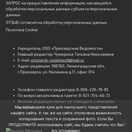
ЗАПРОС на предоставление информации, касающейся
обработки персональных данных субъекта персональных
данных
ОТЗЫВ согласия на обработку персональных данных
Политика Cookie
Учредитель: ООО «Приозерские Ведомости»
Главный редактор: Чумерина Татьяна Николаевна
E-mail:
priozersk-vedomosti@mail.ru
Адрес редакции: 188760, Ленинградская обл,
г.Приозерск, ул. Калинина д.11, офис 314
Телефон главного редактора: 8-906-226-78-85
По вопросам рекламы в газете: 8-921-754-46-73
Мнение редакции может не совпадать с мнением
Мы используем куки для наилучшего представления
авторов.
нашего сайта. А так же на сайте отключена возможность
16+
копирования текста и сохранения фото. Если Вы
ПРОДОЛЖИТЕ использовать сайт, мы будем считать что Вас
это устраивает.