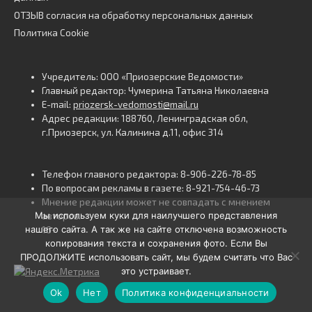
ОТЗЫВ согласия на обработку персональных данных
Политика Cookie
Учредитель: ООО «Приозерские Ведомости»
Главный редактор: Чумерина Татьяна Николаевна
E-mail:
priozersk-vedomosti@mail.ru
Адрес редакции: 188760, Ленинградская обл,
г.Приозерск, ул. Калинина д.11, офис 314
Телефон главного редактора: 8-906-226-78-85
По вопросам рекламы в газете: 8-921-754-46-73
Мнение редакции может не совпадать с мнением
Мы используем куки для наилучшего представления
авторов.
нашего сайта. А так же на сайте отключена возможность
16+
копирования текста и сохранения фото. Если Вы
ПРОДОЛЖИТЕ использовать сайт, мы будем считать что Вас
это устраивает.
Ok
Нет
Политика конфиденциальности