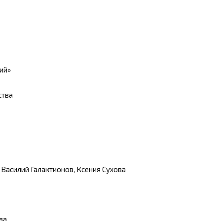
ий»
ства
 Василий Галактионов, Ксения Сухова
ва