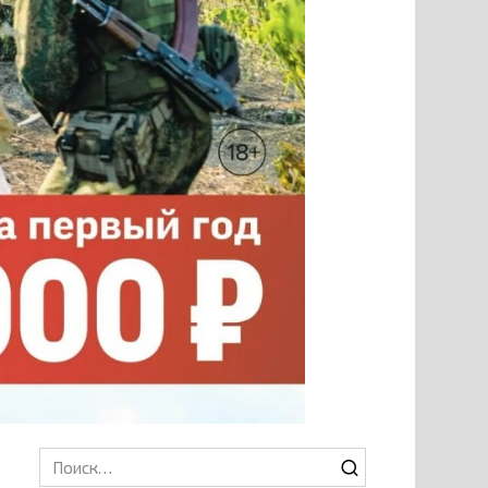
Search
for: