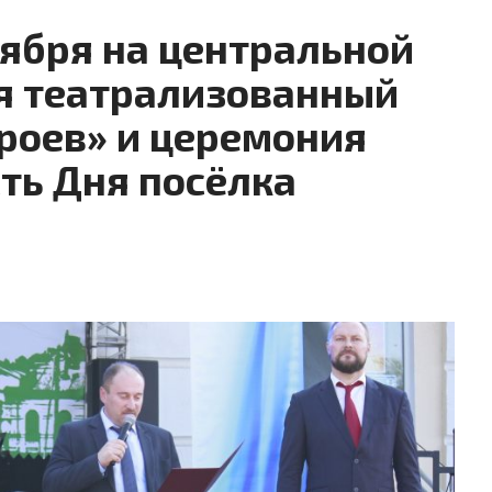
нтября на центральной
я театрализованный
роев» и церемония
ть Дня посёлка