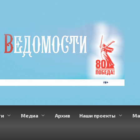
ти
Медиа
Архив
Наши проекты
Ма