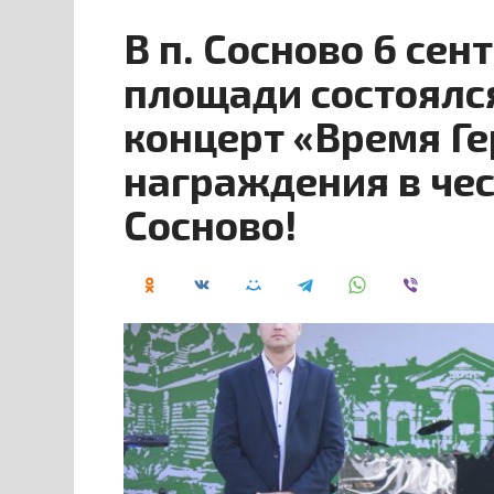
В п. Сосново 6 се
площади состоялс
концерт «Время Ге
награждения в чес
Сосново!