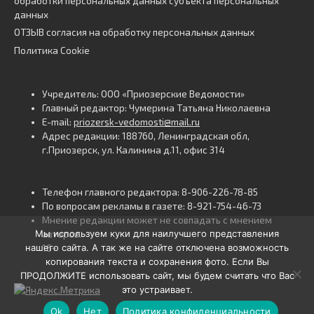
обработки персональных данных субъекта персональных
данных
ОТЗЫВ согласия на обработку персональных данных
Политика Cookie
Учредитель: ООО «Приозерские Ведомости»
Главный редактор: Чумерина Татьяна Николаевна
E-mail:
priozersk-vedomosti@mail.ru
Адрес редакции: 188760, Ленинградская обл,
г.Приозерск, ул. Калинина д.11, офис 314
Телефон главного редактора: 8-906-226-78-85
По вопросам рекламы в газете: 8-921-754-46-73
Мнение редакции может не совпадать с мнением
Мы используем куки для наилучшего представления
авторов.
нашего сайта. А так же на сайте отключена возможность
16+
копирования текста и сохранения фото. Если Вы
ПРОДОЛЖИТЕ использовать сайт, мы будем считать что Вас
это устраивает.
Ok
Нет
Политика конфиденциальности