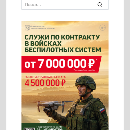
Search
for: