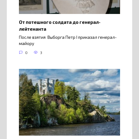
От потешного солдата до генерал-
лейтенанта
После взятия Выборга Петр I приказал генерал-
майору
0
3