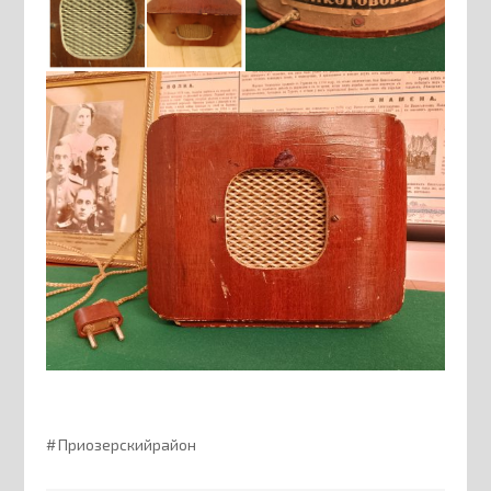
Приозерскийрайон