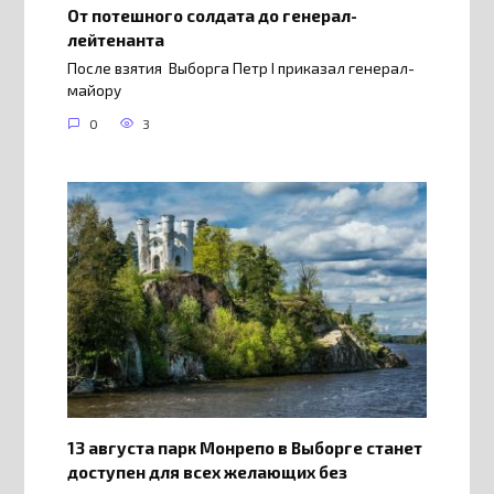
От потешного солдата до генерал-
лейтенанта
После взятия Выборга Петр I приказал генерал-
майору
0
3
13 августа парк Монрепо в Выборге станет
доступен для всех желающих без