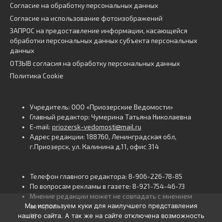
Согласие на обработку персональных данных
Согласие на использование фотоизображений
ЗАПРОС на предоставление информации, касающейся
обработки персональных данных субъекта персональных
данных
ОТЗЫВ согласия на обработку персональных данных
Политика Cookie
Учредитель: ООО «Приозерские Ведомости»
Главный редактор: Чумерина Татьяна Николаевна
E-mail:
priozersk-vedomosti@mail.ru
Адрес редакции: 188760, Ленинградская обл,
г.Приозерск, ул. Калинина д.11, офис 314
Телефон главного редактора: 8-906-226-78-85
По вопросам рекламы в газете: 8-921-754-46-73
Мнение редакции может не совпадать с мнением
Мы используем куки для наилучшего представления
авторов.
нашего сайта. А так же на сайте отключена возможность
16+