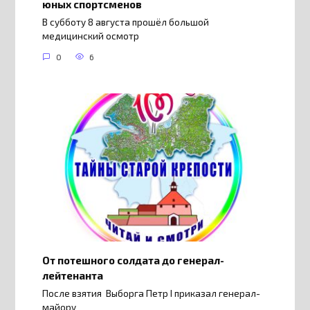
юных спортсменов
В субботу 8 августа прошёл большой
медицинский осмотр
0
6
От потешного солдата до генерал-
лейтенанта
После взятия Выборга Петр I приказал генерал-
майору