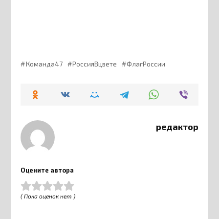
Команда47
РоссияВцвете
ФлагРоссии
редактор
Оцените автора
( Пока оценок нет )