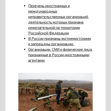
Перечень иностранных и
международных
неправительственных организаций,
деятельность которых признана
нежелательной на территории
Российской Федерации
В России признаны экстремистскими
и запрещены организации:
Организации, СМИ и физические лица,
признанные в России иностранными
агентами: