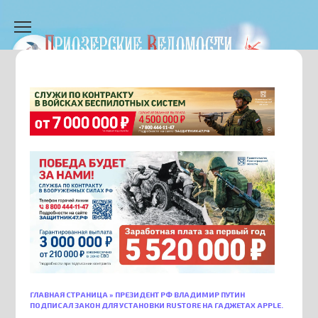
Перейти
к
содержанию
ГЛАВНАЯ СТРАНИЦА
»
ПРЕЗИДЕНТ РФ ВЛАДИМИР ПУТИН
ПОДПИСАЛ ЗАКОН ДЛЯ УСТАНОВКИ RUSTORE НА ГАДЖЕТАХ APPLE.