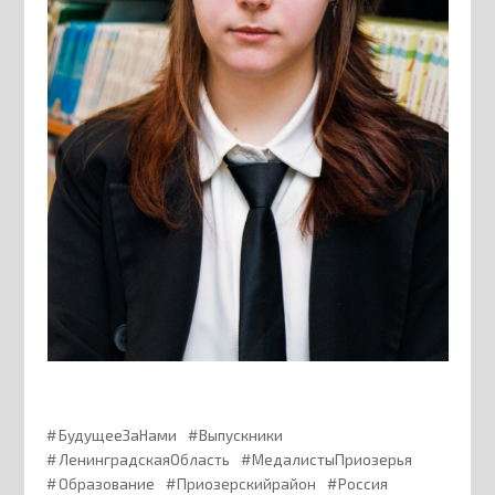
БудущееЗаНами
Выпускники
ЛенинградскаяОбласть
МедалистыПриозерья
Образование
Приозерскийрайон
Россия