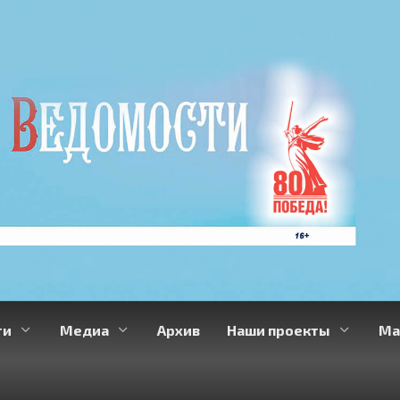
ти
Медиа
Архив
Наши проекты
Ма