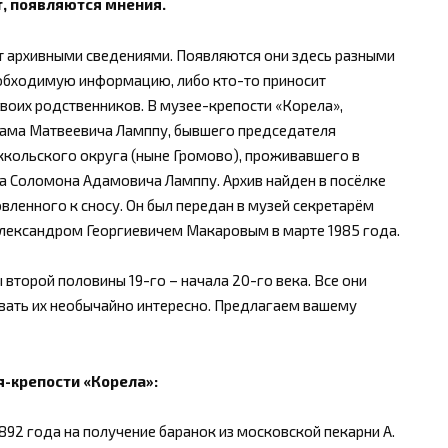
т, появляются мнения.
ют архивными сведениями. Появляются они здесь разными
еобходимую информацию, либо кто-то приносит
воих родственников. В музее-крепости «Корела»,
Адама Матвеевича Ламппу, бывшего председателя
ккольского округа (ныне Громово), проживавшего в
на Соломона Адамовича Ламппу. Архив найден в посёлке
вленного к сносу. Он был передан в музей секретарём
лександром Георгиевичем Макаровым в марте 1985 года.
второй половины 19-го – начала 20-го века. Все они
вать их необычайно интересно. Предлагаем вашему
я-крепости «Корела»:
1892 года на получение баранок из московской пекарни А.