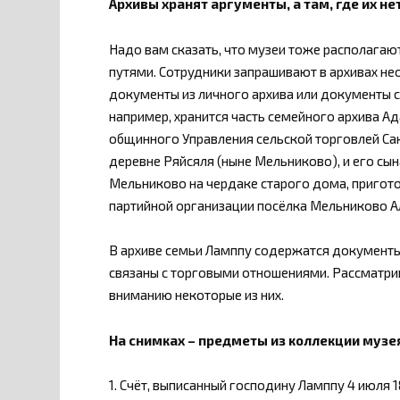
Архивы хранят аргументы, а там, где их не
Надо вам сказать, что музеи тоже располага
путями. Сотрудники запрашивают в архивах н
документы из личного архива или документы с
например, хранится часть семейного архива 
общинного Управления сельской торговлей Са
деревне Ряйсяля (ныне Мельниково), и его сы
Мельниково на чердаке старого дома, пригото
партийной организации посёлка Мельниково А
В архиве семьи Ламппу содержатся документы 
связаны с торговыми отношениями. Рассматри
вниманию некоторые из них.
На снимках – предметы из коллекции музе
1. Счёт, выписанный господину Ламппу 4 июля 