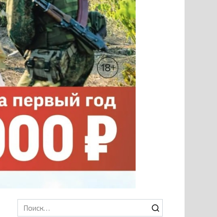
Search
for: