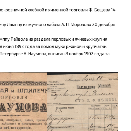
ово-розничной хлебной и ячменной торговли Ф. Бещева 14
ичу Ламппу из мучного лабаза А. П. Морозова 20 декабря
мппу Райвола из раздела перловых и ячневых круп на
8 июня 1892 года за помол муки ржаной и крупчатки.
Петербурге А. Наумова, выписан 8 ноября 1902 года за