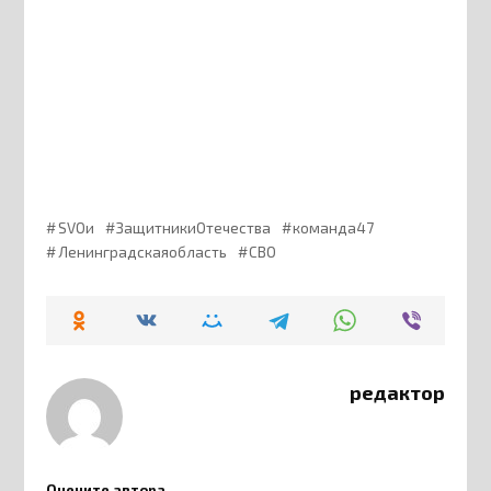
SVOи
ЗащитникиОтечества
команда47
Ленинградскаяобласть
СВО
редактор
Оцените автора