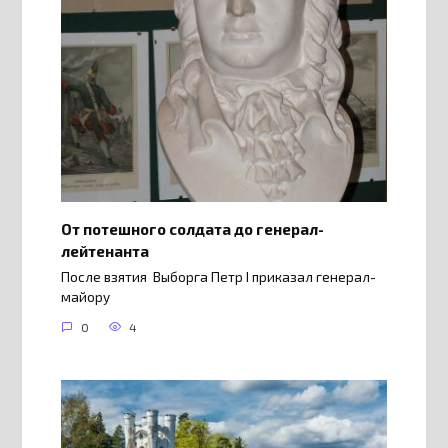
От потешного солдата до генерал-
лейтенанта
После взятия Выборга Петр I приказал генерал-
майору
0
4