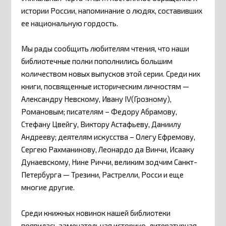
истории России, напоминание о людях, составивших
ее национальную гордость.
Мы рады сообщить любителям чтения, что наши
библиотечные полки пополнились большим
количеством новых выпусков этой серии. Среди них
книги, посвященные историческим личностям —
Александру Невскому, Ивану IV(Грозному),
Романовым; писателям – Федору Абрамову,
Стефану Цвейгу, Виктору Астафьеву, Даниилу
Андрееву; деятелям искусства – Олегу Ефремову,
Сергею Рахманинову, Леонардо да Винчи, Исааку
Дунаевскому, Нине Риччи, великим зодчим Санкт-
Петербурга — Трезини, Растрелли, Росси и еще
многие другие.
Среди книжных новинок нашей библиотеки
появилась замечательная историко-литературная