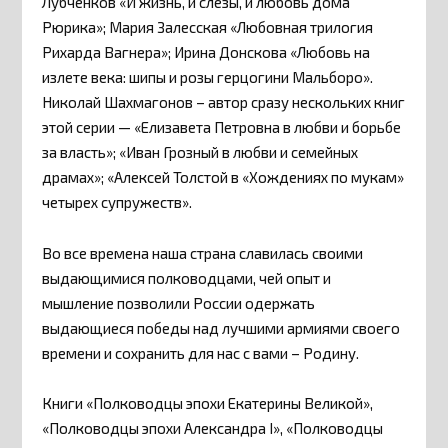
Лубченков «И жизнь, и слезы, и любовь дома
Рюрика»; Мария Залесская «Любовная трилогия
Рихарда Вагнера»; Ирина Донскова «Любовь на
излете века: шипы и розы герцогини Мальборо».
Николай Шахмагонов – автор сразу нескольких книг
этой серии — «Елизавета Петровна в любви и борьбе
за власть»; «Иван Грозный в любви и семейных
драмах»; «Алексей Толстой в «Хождениях по мукам»
четырех супружеств».
Во все времена наша страна славилась своими
выдающимися полководцами, чей опыт и
мышление позволили России одержать
выдающиеся победы над лучшими армиями своего
времени и сохранить для нас с вами – Родину.
Книги «Полководцы эпохи Екатерины Великой»,
«Полководцы эпохи Александра I», «Полководцы