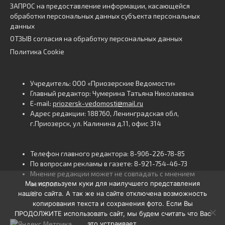
ЗАПРОС на предоставление информации, касающейся
обработки персональных данных субъекта персональных
данных
ОТЗЫВ согласия на обработку персональных данных
Политика Cookie
Учредитель: ООО «Приозерские Ведомости»
Главный редактор: Чумерина Татьяна Николаевна
E-mail:
priozersk-vedomosti@mail.ru
Адрес редакции: 188760, Ленинградская обл,
г.Приозерск, ул. Калинина д.11, офис 314
Телефон главного редактора: 8-906-226-78-85
По вопросам рекламы в газете: 8-921-754-46-73
Мнение редакции может не совпадать с мнением
Мы используем куки для наилучшего представления
авторов.
нашего сайта. А так же на сайте отключена возможность
16+
копирования текста и сохранения фото. Если Вы
ПРОДОЛЖИТЕ использовать сайт, мы будем считать что Вас
это устраивает.