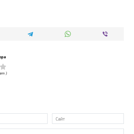
ора
ет )
Сайт