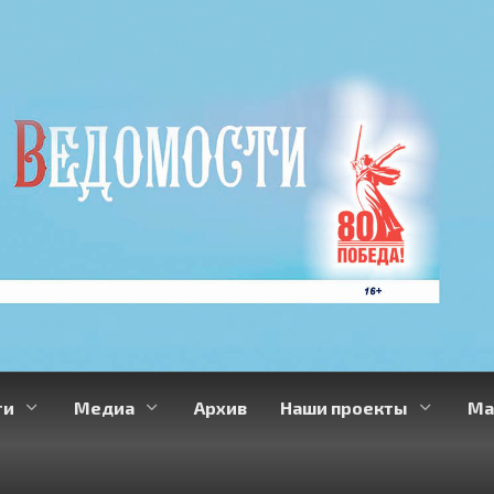
ти
Медиа
Архив
Наши проекты
Ма