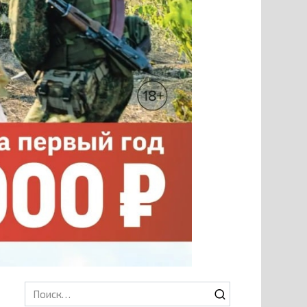
Search
for: