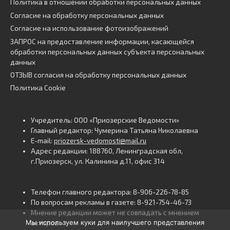
Политика в отношении обработки персональных данных
Согласие на обработку персональных данных
Согласие на использование фотоизображений
ЗАПРОС на предоставление информации, касающейся
обработки персональных данных субъекта персональных
данных
ОТЗЫВ согласия на обработку персональных данных
Политика Cookie
Учредитель: ООО «Приозерские Ведомости»
Главный редактор: Чумерина Татьяна Николаевна
E-mail:
priozersk-vedomosti@mail.ru
Адрес редакции: 188760, Ленинградская обл,
г.Приозерск, ул. Калинина д.11, офис 314
Телефон главного редактора: 8-906-226-78-85
По вопросам рекламы в газете: 8-921-754-46-73
Мнение редакции может не совпадать с мнением
Мы используем куки для наилучшего представления
авторов.