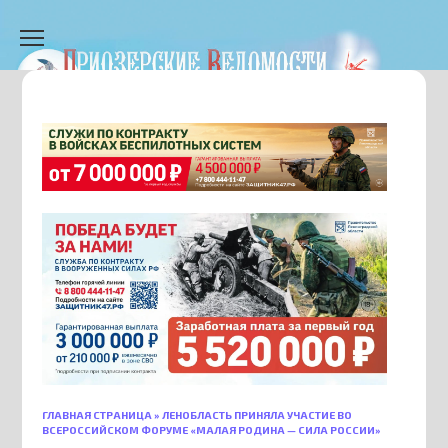
Перейти
к
содержанию
ГЛАВНАЯ СТРАНИЦА
»
ЛЕНОБЛАСТЬ ПРИНЯЛА УЧАСТИЕ ВО
ВСЕРОССИЙСКОМ ФОРУМЕ «МАЛАЯ РОДИНА — СИЛА РОССИИ»