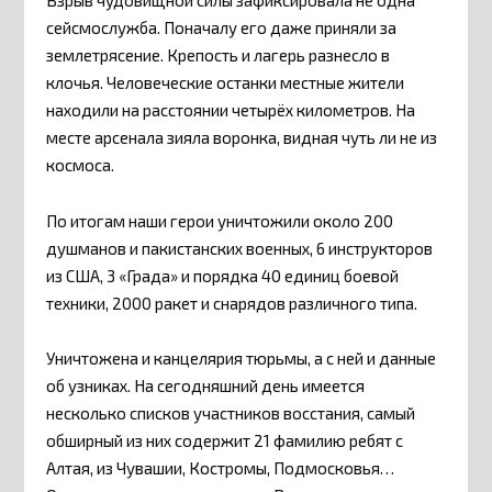
Взрыв чудовищной силы зафиксировала не одна
сейсмослужба. Поначалу его даже приняли за
землетрясение. Крепость и лагерь разнесло в
клочья. Человеческие останки местные жители
находили на расстоянии четырёх километров. На
месте арсенала зияла воронка, видная чуть ли не из
космоса.
По итогам наши герои уничтожили около 200
душманов и пакистанских военных, 6 инструкторов
из США, 3 «Града» и порядка 40 единиц боевой
техники, 2000 ракет и снарядов различного типа.
Уничтожена и канцелярия тюрьмы, а с ней и данные
об узниках. На сегодняшний день имеется
несколько списков участников восстания, самый
обширный из них содержит 21 фамилию ребят с
Алтая, из Чувашии, Костромы, Подмосковья…