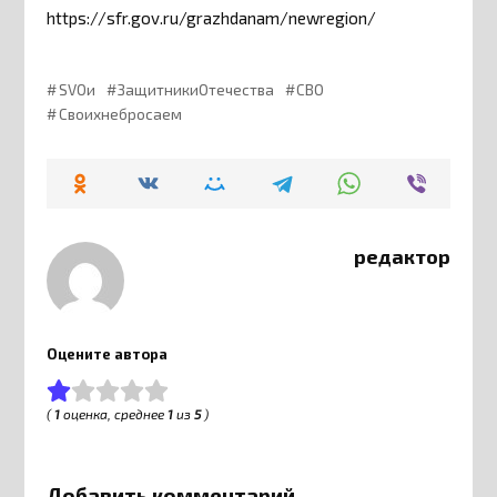
https://sfr.gov.ru/grazhdanam/newregion/
SVOи
ЗащитникиОтечества
СВО
Своихнебросаем
редактор
Оцените автора
(
1
оценка, среднее
1
из
5
)
Добавить комментарий