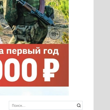
Search
for: