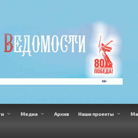
ти
Медиа
Архив
Наши проекты
Ма