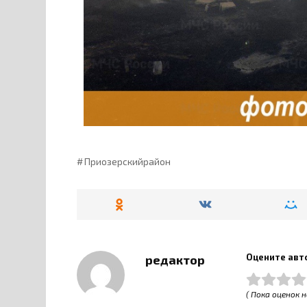
Приозерскийрайон
Оцените авт
редактор
( Пока оценок н