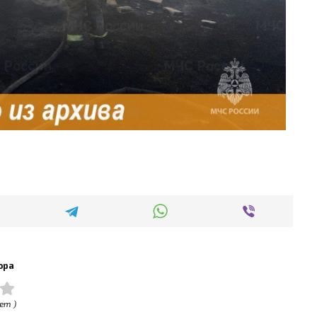
ора
ет )