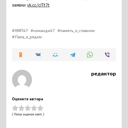
заявки:
vk.cc/cITt7t
КМП47
команда47
память_о_главном
Папа_я_рядом
редактор
Оцените автора
( Пока оценок нет )