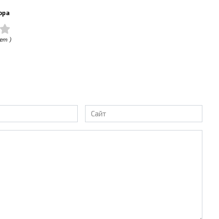
ора
ет )
Сайт