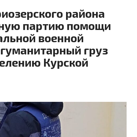
иозерского района
дную партию помощи
альной военной
 гуманитарный груз
елению Курской