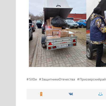
SVOи
ЗащитникиОтечества
Приозерскийрай