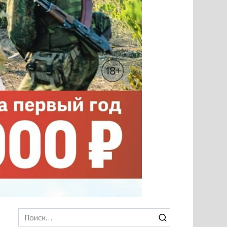
Search
for: