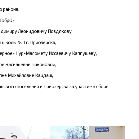
 района,
ДобрО»,
адимиру Леонидовичу Поздякову,
 школы № 1 г. Приозерска,
зерное» Нур-Магомету Иссаевичу Каппушеву,
ое Васильевне Никоновой,
яне Михайловне Кардаш,
ского поселения и Приозерска за участие в сборе