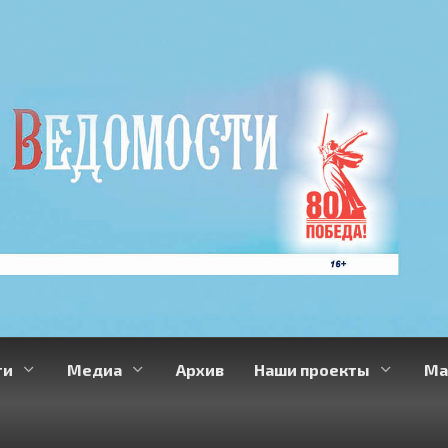
ти
Медиа
Архив
Наши проекты
Ма