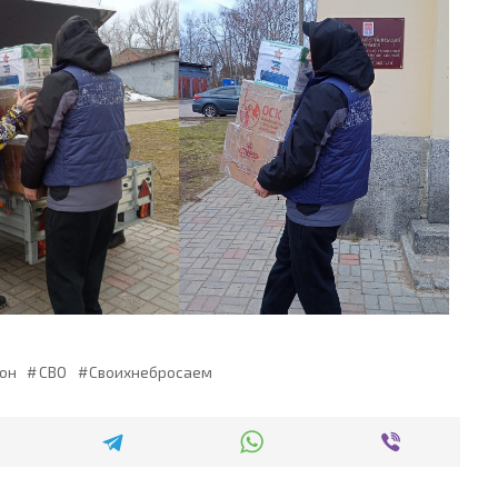
он
СВО
Своихнебросаем