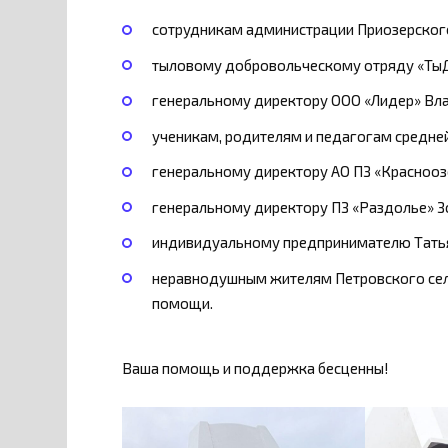
сотрудникам администрации Приозерского
тыловому добровольческому отряду «Ты
генеральному директору ООО «Лидер» Вл
ученикам, родителям и педагогам средней
генеральному директору АО ПЗ «Красноо
генеральному директору ПЗ «Раздолье» З
индивидуальному предпринимателю Тать
неравнодушным жителям Петровского сель
помощи.
Ваша помощь и поддержка бесценны!