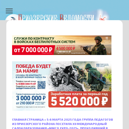
Перейти
к
содержанию
ГЛАВНАЯ СТРАНИЦА
»
5-6 МАРТА 2025 ГОДА ГРУППА ПЕДАГОГОВ
ИЗ ПРИОЗЕРСКОГО РАЙОНА ПОСЕТИЛА XII МЕЖДУНАРОДНЫЙ
САЛОН ОБРАЗОВАНИЯ «ММСО.EXPO-2025», ПРОХОДИВШИЙ В