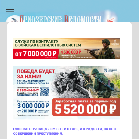
Перейти
к
содержанию
ГЛАВНАЯ СТРАНИЦА
»
ВМЕСТЕ И В ГОРЕ, И В РАДОСТИ, НО НЕ В
СОВЕРШЕНИИ ПРЕСТУПЛЕНИЯ.