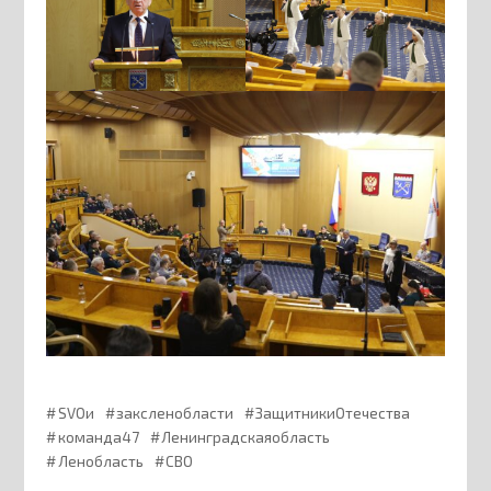
SVOи
заксленобласти
ЗащитникиОтечества
команда47
Ленинградскаяобласть
Ленобласть
СВО