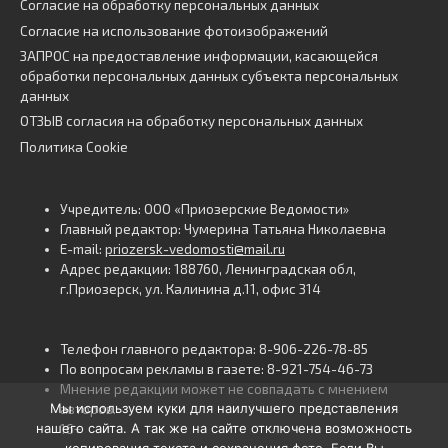
Согласие на обработку персональных данных
Согласие на использование фотоизображений
ЗАПРОС на предоставление информации, касающейся
обработки персональных данных субъекта персональных
данных
ОТЗЫВ согласия на обработку персональных данных
Политика Cookie
Учредитель: ООО «Приозерские Ведомости»
Главный редактор: Чумерина Татьяна Николаевна
E-mail:
priozersk-vedomosti@mail.ru
Адрес редакции: 188760, Ленинградская обл,
г.Приозерск, ул. Калинина д.11, офис 314
Телефон главного редактора: 8-906-226-78-85
По вопросам рекламы в газете: 8-921-754-46-73
Мнение редакции может не совпадать с мнением
Мы используем куки для наилучшего представления
авторов.
нашего сайта. А так же на сайте отключена возможность
16+