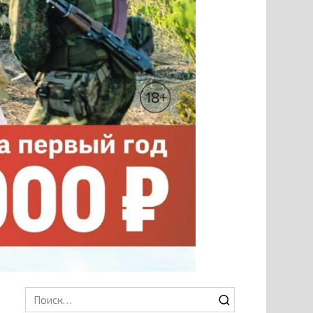
Search
for: