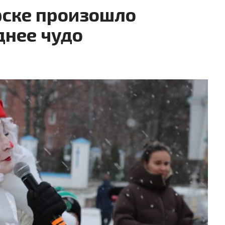
рске произошло
днее чудо