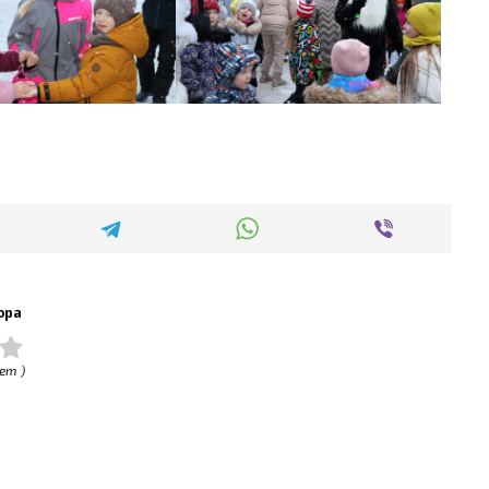
ора
ет )