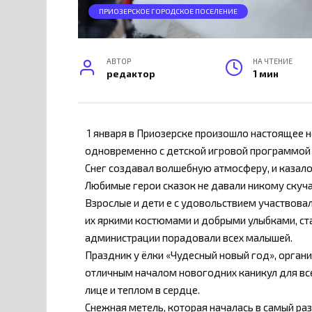
ПРИОЗЕРСКОЕ ГОРОДСКОЕ ПОСЕЛЕНИЕ
АВТОР
НА ЧТЕНИЕ
редактор
1 мин
1 января в Приозерске произошло настоящее 
одновременно с детской игровой программой 
Снег создавал волшебную атмосферу, и казало
Любимые герои сказок не давали никому скуча
Взрослые и дети е с удовольствием участвовали
их яркими костюмами и добрыми улыбками, ста
администрации порадовали всех малышей.
Праздник у ёлки «Чудесный новый год», орган
отличным началом новогодних каникул для вс
лице и теплом в сердце.
Снежная метель, которая началась в самый ра