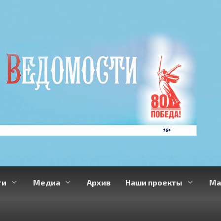
ти
Медиа
Архив
Наши проекты
Ма