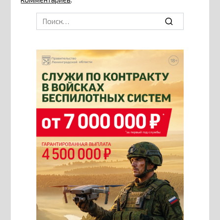
Search
for: