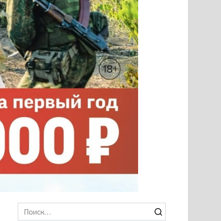
Search
for: