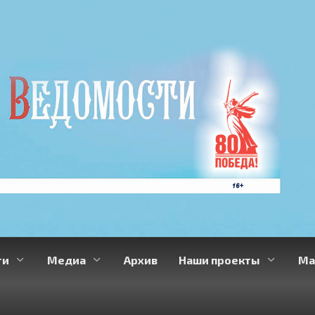
ти
Медиа
Архив
Наши проекты
Ма