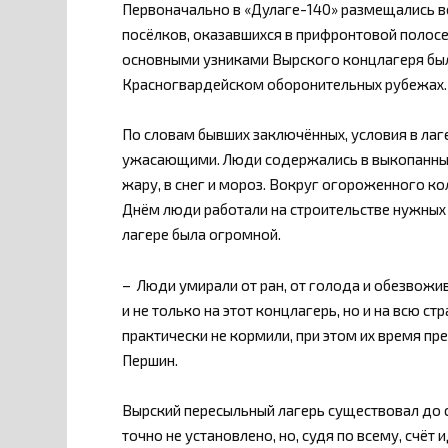
Первоначально в «Дулаге-140» размещались в
посёлков, оказавшихся в прифронтовой полосе 
основными узниками Вырского концлагеря были
Красногвардейском оборонительных рубежах.
По словам бывших заключённых, условия в лаге
ужасающими. Люди содержались в выкопанных 
жару, в снег и мороз. Вокруг огороженного к
Днём люди работали на строительстве нужных 
лагере была огромной.
– Люди умирали от ран, от голода и обезвожив
и не только на этот концлагерь, но и на всю 
практически не кормили, при этом их время пр
Першин.
Вырский пересыльный лагерь существовал до с
точно не установлено, но, судя по всему, счёт