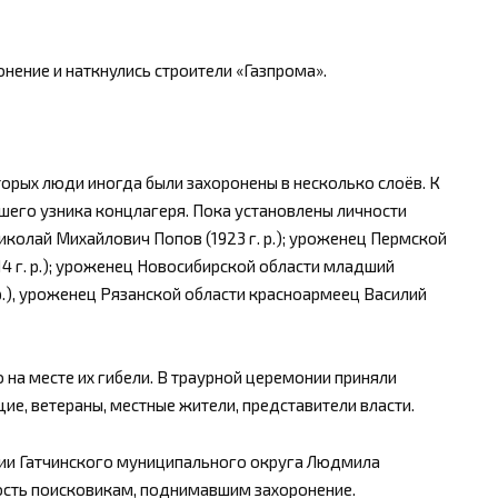
онение и наткнулись строители «Газпрома».
торых люди иногда были захоронены в несколько слоёв. К
шего узника концлагеря. Пока установлены личности
иколай Михайлович Попов (1923 г. р.); уроженец Пермской
4 г. р.); уроженец Новосибирской области младший
р.), уроженец Рязанской области красноармеец Василий
на месте их гибели. В траурной церемонии приняли
ие, ветераны, местные жители, представители власти.
ции Гатчинского муниципального округа Людмила
сть поисковикам, поднимавшим захоронение.