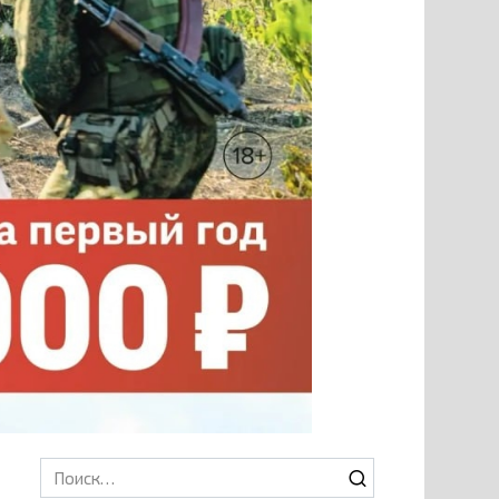
Search
for: