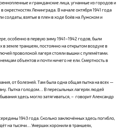
оеннопленные и гражданские лица, угнанные из городов и
в окрестностях Ленинграда. В начале октября 1941 года
 солдаты, взятые в плен в ходе боёв на Лужском и
ре, особенно в первую зиму 1941–1942 годов, были
в земле траншеях, постоянно на открытом воздухе в
олючей проволокой лагеря стояли вышки с пулемётами.
немцам объектов и почти ничего не ели. Смертность в
ания, от болезней. Там была одна общая пытка на всех —
страну. Пытка голодом… В пересыльных лагерях людей
ебывания здесь могло затягиваться, – говорит Александр
ередины 1943 года. Сколько заключённых здесь погибло,
 идёт на тысячи… Умерших хоронили в траншеях,