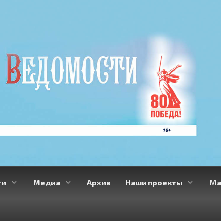
ти
Медиа
Архив
Наши проекты
Ма