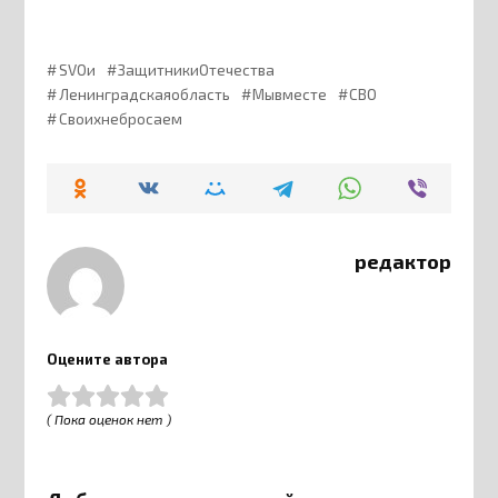
SVOи
ЗащитникиОтечества
Ленинградскаяобласть
Мывместе
СВО
Своихнебросаем
редактор
Оцените автора
( Пока оценок нет )