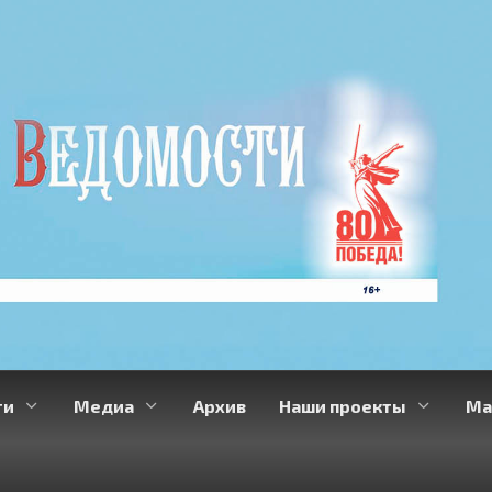
ти
Медиа
Архив
Наши проекты
Ма