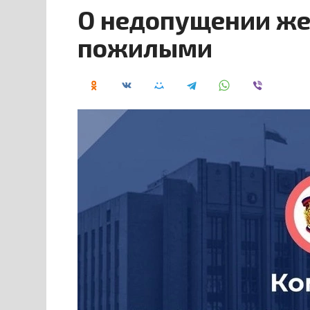
О недопущении же
пожилыми