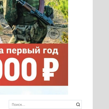
Search
for: